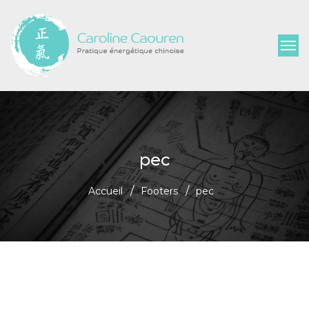
pec
Accueil
Footers
pec